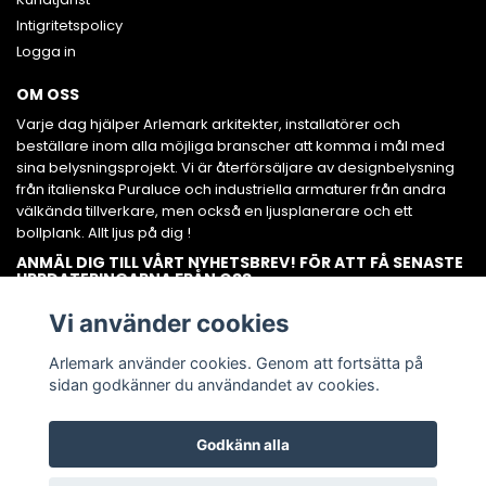
Intigritetspolicy
Logga in
OM OSS
Varje dag hjälper Arlemark arkitekter, installatörer och
beställare inom alla möjliga branscher att komma i mål med
sina belysningsprojekt. Vi är återförsäljare av designbelysning
från italienska Puraluce och industriella armaturer från andra
välkända tillverkare, men också en ljusplanerare och ett
bollplank. Allt ljus på dig !
ANMÄL DIG TILL VÅRT NYHETSBREV! FÖR ATT FÅ SENASTE
UPPDATERINGARNA FRÅN OSS.
Prenumerera
Vi använder cookies
Arlemark använder cookies. Genom att fortsätta på
sidan godkänner du användandet av cookies.
Godkänn alla