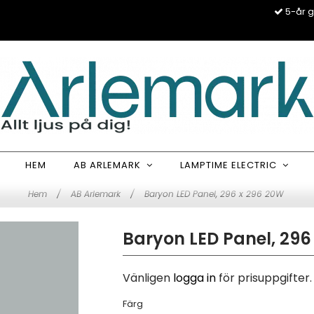
5-år g
HEM
AB ARLEMARK
LAMPTIME ELECTRIC
Hem
/
AB Arlemark
/
Baryon LED Panel, 296 x 296 20W
Baryon LED Panel, 296
Vänligen
logga in
för prisuppgifter.
Färg