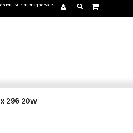
aranti
Personlig service
0
 x 296 20W