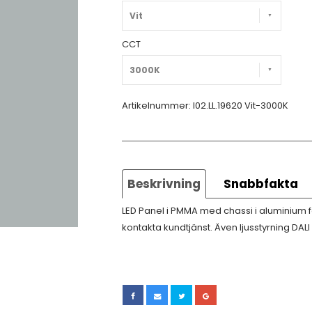
Vit
CCT
3000K
Artikelnummer:
I02.LL.19620 Vit-3000K
Beskrivning
Snabbfakta
LED Panel i PMMA med chassi i aluminium för
kontakta kundtjänst. Även ljusstyrning DALI 