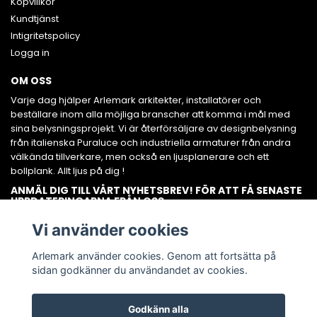
Köpvillkor
Kundtjänst
Intigritetspolicy
Logga in
OM OSS
Varje dag hjälper Arlemark arkitekter, installatörer och
beställare inom alla möjliga branscher att komma i mål med
sina belysningsprojekt. Vi är återförsäljare av designbelysning
från italienska Puraluce och industriella armaturer från andra
välkända tillverkare, men också en ljusplanerare och ett
bollplank. Allt ljus på dig !
ANMÄL DIG TILL VÅRT NYHETSBREV! FÖR ATT FÅ SENASTE
UPPDATERINGARNA FRÅN OSS.
Prenumerera
Vi använder cookies
Arlemark använder cookies. Genom att fortsätta på
sidan godkänner du användandet av cookies.
Godkänn alla