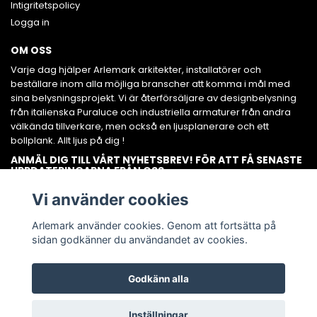
Intigritetspolicy
Logga in
OM OSS
Varje dag hjälper Arlemark arkitekter, installatörer och
beställare inom alla möjliga branscher att komma i mål med
sina belysningsprojekt. Vi är återförsäljare av designbelysning
från italienska Puraluce och industriella armaturer från andra
välkända tillverkare, men också en ljusplanerare och ett
bollplank. Allt ljus på dig !
ANMÄL DIG TILL VÅRT NYHETSBREV! FÖR ATT FÅ SENASTE
UPPDATERINGARNA FRÅN OSS.
Prenumerera
Vi använder cookies
Arlemark använder cookies. Genom att fortsätta på
sidan godkänner du användandet av cookies.
Godkänn alla
© Copyright AB Arlemark belysning
Inställningar