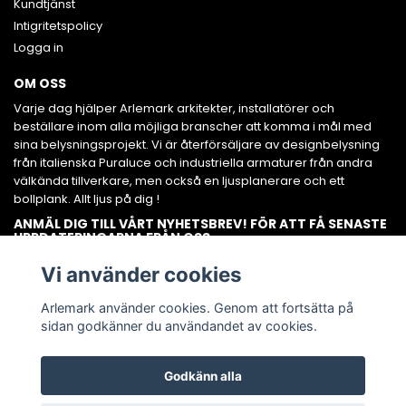
Kundtjänst
Intigritetspolicy
Logga in
OM OSS
Varje dag hjälper Arlemark arkitekter, installatörer och
beställare inom alla möjliga branscher att komma i mål med
sina belysningsprojekt. Vi är återförsäljare av designbelysning
från italienska Puraluce och industriella armaturer från andra
välkända tillverkare, men också en ljusplanerare och ett
bollplank. Allt ljus på dig !
ANMÄL DIG TILL VÅRT NYHETSBREV! FÖR ATT FÅ SENASTE
UPPDATERINGARNA FRÅN OSS.
Prenumerera
Vi använder cookies
Arlemark använder cookies. Genom att fortsätta på
sidan godkänner du användandet av cookies.
Godkänn alla