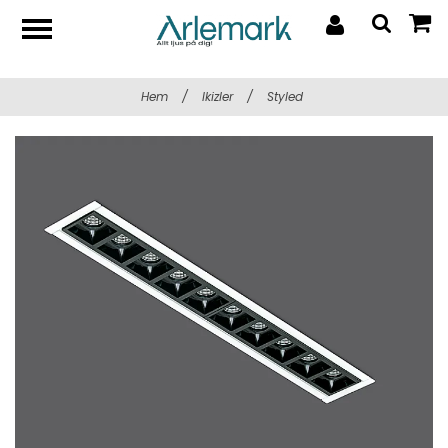
Hem
/
Ikizler
/
Styled