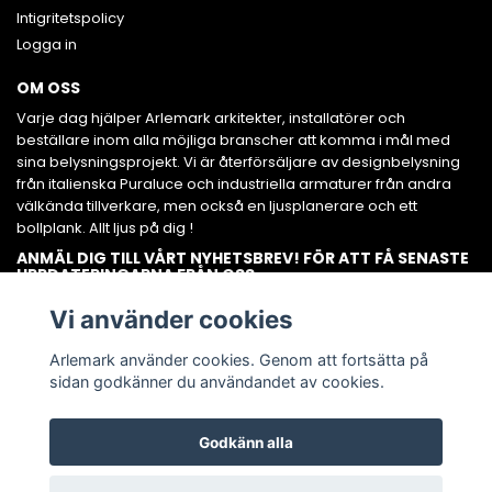
Intigritetspolicy
Logga in
OM OSS
Varje dag hjälper Arlemark arkitekter, installatörer och
beställare inom alla möjliga branscher att komma i mål med
sina belysningsprojekt. Vi är återförsäljare av designbelysning
från italienska Puraluce och industriella armaturer från andra
välkända tillverkare, men också en ljusplanerare och ett
bollplank. Allt ljus på dig !
ANMÄL DIG TILL VÅRT NYHETSBREV! FÖR ATT FÅ SENASTE
UPPDATERINGARNA FRÅN OSS.
Prenumerera
Vi använder cookies
Arlemark använder cookies. Genom att fortsätta på
sidan godkänner du användandet av cookies.
Godkänn alla
© Copyright AB Arlemark belysning