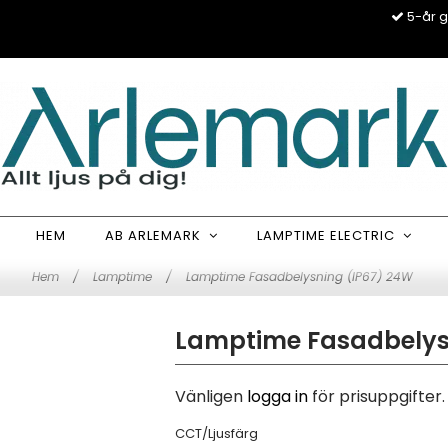
5-år g
HEM
AB ARLEMARK
LAMPTIME ELECTRIC
Hem
/
Lamptime
/
Lamptime Fasadbelysning (IP67) 24W
Lamptime Fasadbelys
Vänligen
logga in
för prisuppgifter.
CCT/Ljusfärg