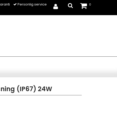
aranti
Personlig service
0
ning (IP67) 24W