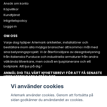
Ansök om konto
Köpvillkor
Kundtjänst
Intigritetspolicy
Logga in
OM OSS
Varje dag hjälper Arlemark arkitekter, installatörer och
beställare inom alla möjliga branscher att komma i mål med
sina belysningsprojekt. Vi är återförsäljare av designbelysning
från italienska Puraluce och industriella armaturer från andra
välkända tillverkare, men också en ljusplanerare och ett
bollplank. Allt ljus på dig !
ANMÄL DIG TILL VÅRT NYHETSBREV! FÖR ATT FÅ SENASTE
UPPDATERINGARNA FRÅN OSS.
Prenumerera
Vi använder cookies
Arlemark använder cookies. Genom att fortsätta på
sidan godkänner du användandet av cookies.