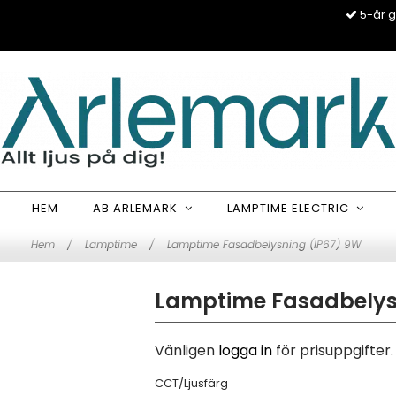
5-år g
HEM
AB ARLEMARK
LAMPTIME ELECTRIC
Hem
/
Lamptime
/
Lamptime Fasadbelysning (IP67) 9W
Lamptime Fasadbelys
Vänligen
logga in
för prisuppgifter.
CCT/Ljusfärg