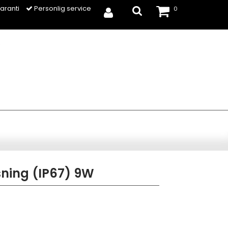
aranti
Personlig service
0
ning (IP67) 9W