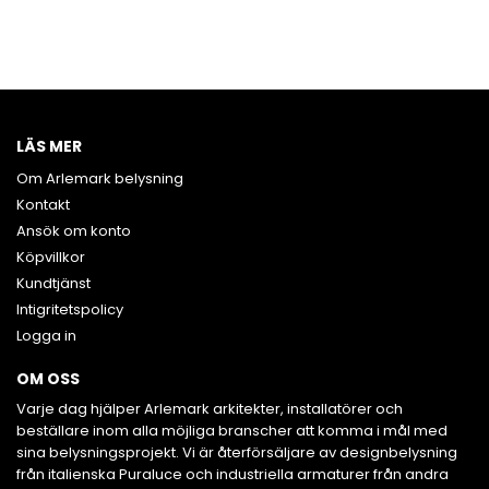
600 X 600, STANDARD
(5ST)
LÄS MER
Om Arlemark belysning
Kontakt
Ansök om konto
Köpvillkor
Kundtjänst
Intigritetspolicy
Logga in
OM OSS
Varje dag hjälper Arlemark arkitekter, installatörer och
beställare inom alla möjliga branscher att komma i mål med
sina belysningsprojekt. Vi är återförsäljare av designbelysning
från italienska Puraluce och industriella armaturer från andra