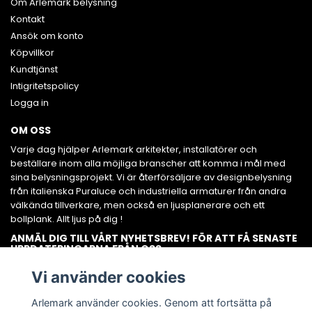
Om Arlemark belysning
Kontakt
Ansök om konto
Köpvillkor
Kundtjänst
Intigritetspolicy
Logga in
OM OSS
Varje dag hjälper Arlemark arkitekter, installatörer och
beställare inom alla möjliga branscher att komma i mål med
sina belysningsprojekt. Vi är återförsäljare av designbelysning
från italienska Puraluce och industriella armaturer från andra
välkända tillverkare, men också en ljusplanerare och ett
bollplank. Allt ljus på dig !
ANMÄL DIG TILL VÅRT NYHETSBREV! FÖR ATT FÅ SENASTE
UPPDATERINGARNA FRÅN OSS.
Prenumerera
Vi använder cookies
Arlemark använder cookies. Genom att fortsätta på