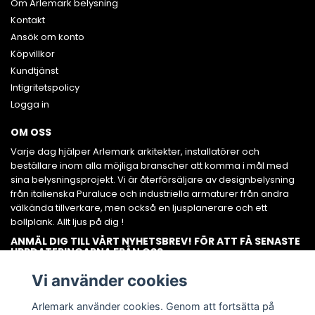
Om Arlemark belysning
Kontakt
Ansök om konto
Köpvillkor
Kundtjänst
Intigritetspolicy
Logga in
OM OSS
Varje dag hjälper Arlemark arkitekter, installatörer och
beställare inom alla möjliga branscher att komma i mål med
sina belysningsprojekt. Vi är återförsäljare av designbelysning
från italienska Puraluce och industriella armaturer från andra
välkända tillverkare, men också en ljusplanerare och ett
bollplank. Allt ljus på dig !
ANMÄL DIG TILL VÅRT NYHETSBREV! FÖR ATT FÅ SENASTE
UPPDATERINGARNA FRÅN OSS.
Prenumerera
Vi använder cookies
Arlemark använder cookies. Genom att fortsätta på